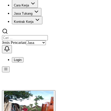
Cara Kerja
Jasa Tukang
Kontrak Kerja
Jenis Pencarian
Login
Menu
Menu ini berisi navigasi untuk mengakses fitur-fitur di KangPro