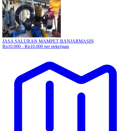
JASA SALURAN MAMPET BANJARMASIN
Rp10.000 - Rp10.000 per pekerjaan