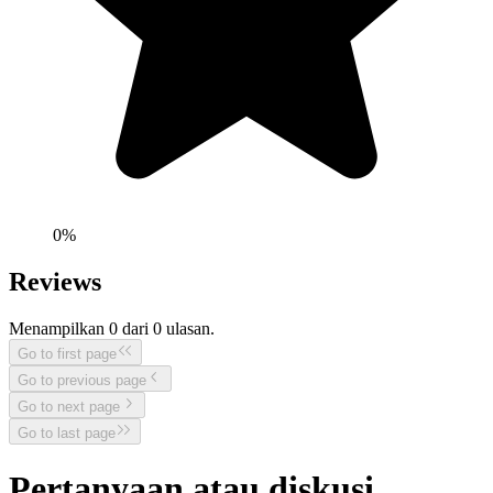
0
%
Reviews
Menampilkan
0
dari
0
ulasan.
Go to first page
Go to previous page
Go to next page
Go to last page
Pertanyaan atau diskusi