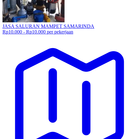
JASA SALURAN MAMPET SAMARINDA
Rp10.000 - Rp10.000 per pekerjaan