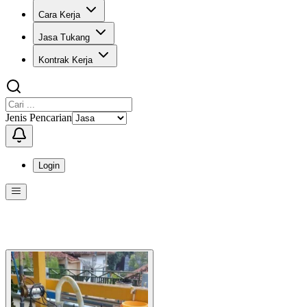
Cara Kerja
Jasa Tukang
Kontrak Kerja
Jenis Pencarian
Login
Menu
Menu ini berisi navigasi untuk mengakses fitur-fitur di KangPro