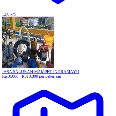
12.6
km
JASA SALURAN MAMPET INDRAMAYU
Rp10.000 - Rp10.000 per pekerjaan