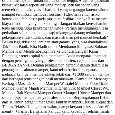
saluran mampet di rumah atau di kantor tempat Anda menjalankan
bisnis? Masalah seperti air yang meluap, bau tak sedap yang
menyebar, atau aktivitas sehari-hari yang terganggu karena saluran
mampet seringkali membuat frustrasi. Tidak hanya itu, risiko
kerusakan lebih besar pada pipa atau fasilitas lainnya bisa memicu
biaya tambahan yang tidak terduga. Jangan biarkan keresahan ini
terus mengganggu kenyamanan Anda! Pernah menggunakan jasa
perbaikan saluran mampet, tetapi tukangnya datang terlambat,
pekerjaannya tidak tuntas, dan masalah mampet muncul kembali?
Belum lagi, tidak ada jaminan atau garansi yang bisa diandalkan?
Tak Perlu Panik, Kita Hadir untuk Membantu Mengatasi Saluran
Mampet dan Mengembalikannya ke Kondisi Lancar! Kami
Plumbing / roter / spiral siap membantu Anda mengatasi mampet
dengan penanganan yang profesional, efisien, cepat, tuntas dan
BERGARANSI. Dengan pengalaman bertahun-tahun dalam jasa
penanganan saluran mampet, kami telah berhasil mengatasi,
melancarkan, dan membersihkan lebih dari +1.000 saluran mampet
dari berbagai jenis dengan hasil memuaskan. Kami Siap Menangani
Berbagai Masalah Saluran Mampet Wastafel Mampet Floor Drain
Mampet Kamar Mandi Mampet Kitchen Sink Mampet Closet/WC
Mampet Bak Kontrol Mampet Gutter Mampet Urinoir Mampet dan
saluran pipa mampet lainya Profesional dan Berpengalaman Lebih
dari 10 tahun bergelut mengatasi saluran mampet Efesien, Cepat dan
Tuntas Teknisi datang tepat waktu, dan pekerjaan selesai dalam 60
menit / -+1 jam , Bergaransi Panggil kami kapanpun selama masih