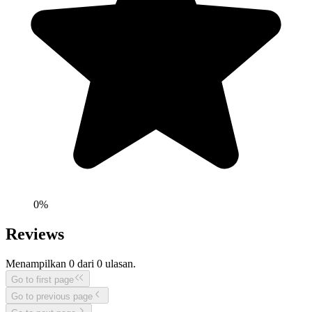
0
%
Reviews
Menampilkan
0
dari
0
ulasan.
Go to first page
Go to previous page