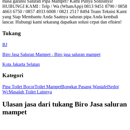
masa garansi Saluran Pipa Mampet? Kami Punya Solusinya!
HUBUNGI KAMI : Telp / Wa (WhatsApp) 0813 9451 8790 / 0858
4663 6750 / 0857 4933 6008 / 0821 2517 8494 Team Teknisi Kami
yang Siap Membantu Anda Saatnya saluran pipa Anda kembali
lancar. Hubungi kami sekarang dapatkan solusi cepat dan efisien!
Tukang
BJ
Biro Jasa Saluran Mampet
-
Biro jasa saluran mampet
Kota Jakarta Selatan
Kategori
Pipa Toilet Bocor
Toilet Mampet
Bongkar Pasang Wastafel
Sedot
Wc
Masalah Toilet Lainnya
Ulasan jasa dari tukang
Biro Jasa saluran
mampet