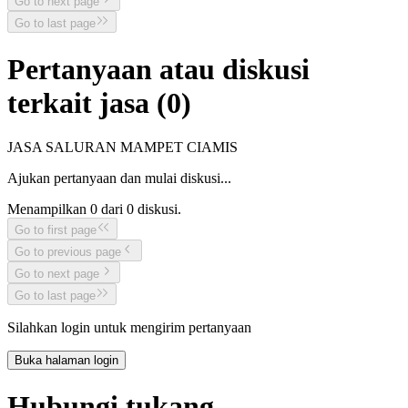
Go to next page
Go to last page
Pertanyaan atau diskusi
terkait jasa (
0
)
JASA SALURAN MAMPET CIAMIS
Ajukan pertanyaan dan mulai diskusi...
Menampilkan
0
dari
0
diskusi.
Go to first page
Go to previous page
Go to next page
Go to last page
Silahkan login untuk mengirim pertanyaan
Buka halaman login
Hubungi tukang