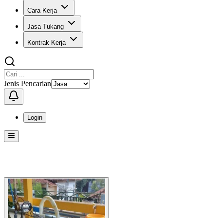
Cara Kerja
Jasa Tukang
Kontrak Kerja
Jenis Pencarian
Login
Menu
Menu ini berisi navigasi untuk mengakses fitur-fitur di KangPro