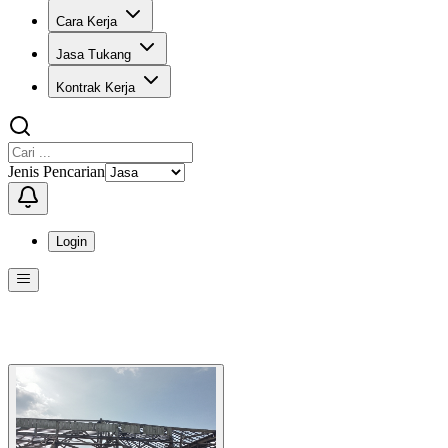
Cara Kerja
Jasa Tukang
Kontrak Kerja
Jenis Pencarian
Login
Menu
Menu ini berisi navigasi untuk mengakses fitur-fitur di KangPro