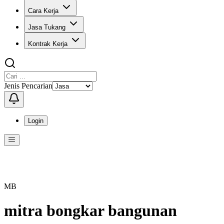
Cara Kerja
Jasa Tukang
Kontrak Kerja
Jenis Pencarian
Login
Menu
Menu ini berisi navigasi untuk mengakses fitur-fitur di KangPro
MB
mitra bongkar bangunan