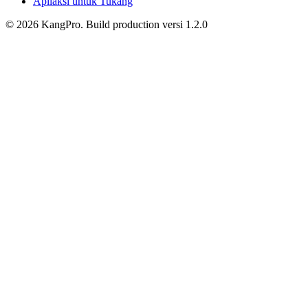
Apliaksi untuk Tukang
©
2026
KangPro.
Build
production
versi
1.2.0