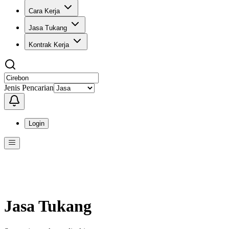
Cara Kerja
Jasa Tukang
Kontrak Kerja
Jenis Pencarian
Login
Menu
Menu ini berisi navigasi untuk mengakses fitur-fitur di KangPro
Jasa Tukang