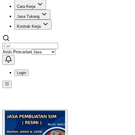
Cara Kerja
Jasa Tukang
Kontrak Kerja
Jenis Pencarian
Login
Menu
Menu ini berisi navigasi untuk mengakses fitur-fitur di KangPro