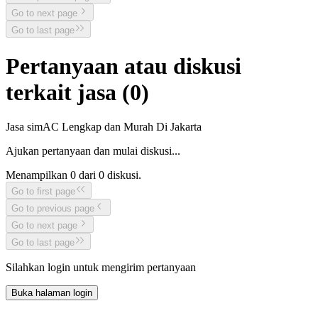
Go to next page
Go to last page
Pertanyaan atau diskusi
terkait jasa (
0
)
Jasa simAC Lengkap dan Murah Di Jakarta
Ajukan pertanyaan dan mulai diskusi...
Menampilkan
0
dari
0
diskusi.
Go to first page
Go to previous page
Go to next page
Go to last page
Silahkan login untuk mengirim pertanyaan
Buka halaman login