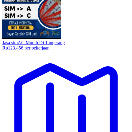
Jasa simAC Murah Di Tangerang
Rp123.456 per pekerjaan