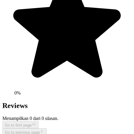
0
%
Reviews
Menampilkan
0
dari
0
ulasan.
Go to first page
Go to previous page