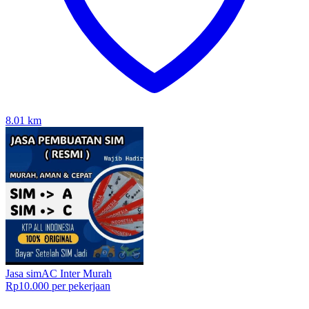
8.01
km
Jasa simAC Inter Murah
Rp10.000 per pekerjaan