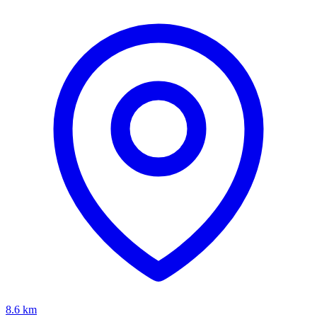
8.6
km