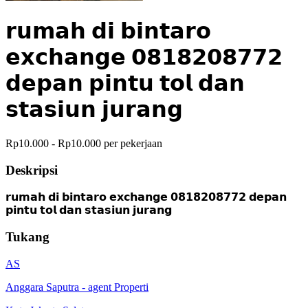
𝗿𝘂𝗺𝗮𝗵 𝗱𝗶 𝗯𝗶𝗻𝘁𝗮𝗿𝗼
𝗲𝘅𝗰𝗵𝗮𝗻𝗴𝗲 𝟬𝟴𝟭𝟴𝟮𝟬𝟴𝟳𝟳𝟮
𝗱𝗲𝗽𝗮𝗻 𝗽𝗶𝗻𝘁𝘂 𝘁𝗼𝗹 𝗱𝗮𝗻
𝘀𝘁𝗮𝘀𝗶𝘂𝗻 𝗷𝘂𝗿𝗮𝗻𝗴
Rp10.000 - Rp10.000 per pekerjaan
Deskripsi
𝗿𝘂𝗺𝗮𝗵 𝗱𝗶 𝗯𝗶𝗻𝘁𝗮𝗿𝗼 𝗲𝘅𝗰𝗵𝗮𝗻𝗴𝗲 𝟬𝟴𝟭𝟴𝟮𝟬𝟴𝟳𝟳𝟮 𝗱𝗲𝗽𝗮𝗻
𝗽𝗶𝗻𝘁𝘂 𝘁𝗼𝗹 𝗱𝗮𝗻 𝘀𝘁𝗮𝘀𝗶𝘂𝗻 𝗷𝘂𝗿𝗮𝗻𝗴
Tukang
AS
Anggara Saputra
-
agent Properti