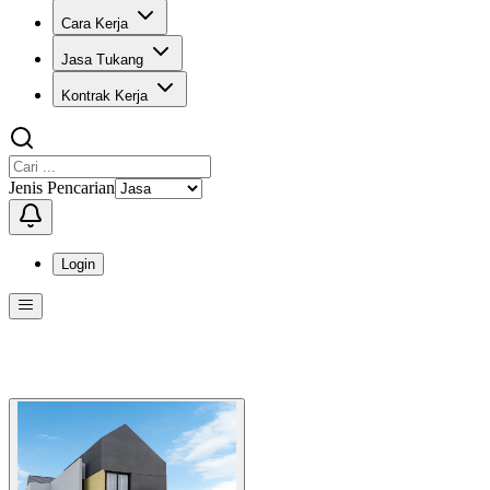
Cara Kerja
Jasa Tukang
Kontrak Kerja
Jenis Pencarian
Login
Menu
Menu ini berisi navigasi untuk mengakses fitur-fitur di KangPro