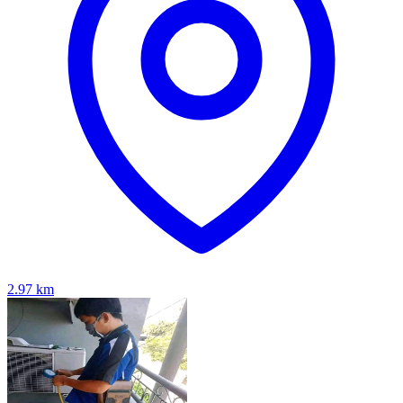
2.97
km