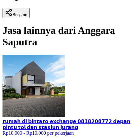
Bagikan
Jasa lainnya dari
Anggara
Saputra
𝗿𝘂𝗺𝗮𝗵 𝗱𝗶 𝗯𝗶𝗻𝘁𝗮𝗿𝗼 𝗲𝘅𝗰𝗵𝗮𝗻𝗴𝗲 𝟬𝟴𝟭𝟴𝟮𝟬𝟴𝟳𝟳𝟮 𝗱𝗲𝗽𝗮𝗻
𝗽𝗶𝗻𝘁𝘂 𝘁𝗼𝗹 𝗱𝗮𝗻 𝘀𝘁𝗮𝘀𝗶𝘂𝗻 𝗷𝘂𝗿𝗮𝗻𝗴
Rp10.000 - Rp10.000 per pekerjaan