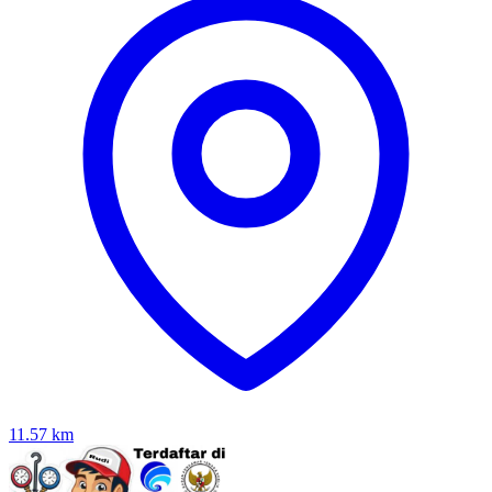
11.57
km