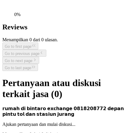
0
%
Reviews
Menampilkan
0
dari
0
ulasan.
Go to first page
Go to previous page
Go to next page
Go to last page
Pertanyaan atau diskusi
terkait jasa (
0
)
𝗿𝘂𝗺𝗮𝗵 𝗱𝗶 𝗯𝗶𝗻𝘁𝗮𝗿𝗼 𝗲𝘅𝗰𝗵𝗮𝗻𝗴𝗲 𝟬𝟴𝟭𝟴𝟮𝟬𝟴𝟳𝟳𝟮 𝗱𝗲𝗽𝗮𝗻
𝗽𝗶𝗻𝘁𝘂 𝘁𝗼𝗹 𝗱𝗮𝗻 𝘀𝘁𝗮𝘀𝗶𝘂𝗻 𝗷𝘂𝗿𝗮𝗻𝗴
Ajukan pertanyaan dan mulai diskusi...