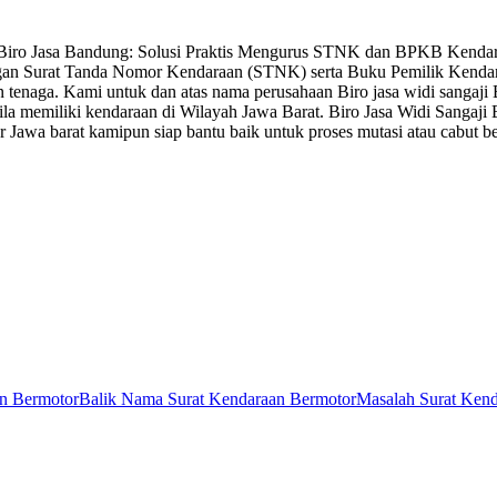
2 Biro Jasa Bandung: Solusi Praktis Mengurus STNK dan BPKB Kend
ngan Surat Tanda Nomor Kendaraan (STNK) serta Buku Pemilik Kend
tenaga. Kami untuk dan atas nama perusahaan Biro jasa widi sangaji B
bila memiliki kendaraan di Wilayah Jawa Barat. Biro Jasa Widi Sangaji
uar Jawa barat kamipun siap bantu baik untuk proses mutasi atau cabut
an Bermotor
Balik Nama Surat Kendaraan Bermotor
Masalah Surat Ken