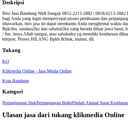
Deskripsi
Biro Jasa Bandung Widi Sangaji 0852-2213-2882 | 0818-0213-288
bagi Anda yang ingin mempercepat proses pembuatan dan perpanja
ditawarkan, biro jasa ini dapat membantu Anda menghemat waktu dan 
Bpk/ibu, saudara2ku dan sahabat2ku yang berada diluar jawa barat, 
/ Jne, insya Allah sampai, atau sahabatku yg memiliki kendaraan dil
telepon. Proses HILANG Bpkb &Stnk, mutasi, dll.
Tukang
KO
Klikmedia Online
-
Jasa Media Online
Kota Bandung
Kategori
Perpanjangan Stnk
Perpanjangan Bpkb
Pindah Alamat Surat Kendara
Ulasan jasa dari tukang
klikmedia Online