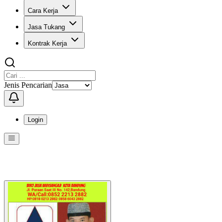
Cara Kerja
Jasa Tukang
Kontrak Kerja
Jenis Pencarian
Login
Menu
Menu ini berisi navigasi untuk mengakses fitur-fitur di KangPro