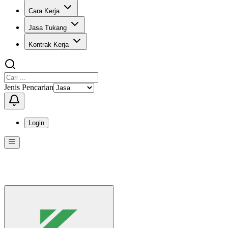
Cara Kerja
Jasa Tukang
Kontrak Kerja
Jenis Pencarian
Login
Menu
Menu ini berisi navigasi untuk mengakses fitur-fitur di KangPro