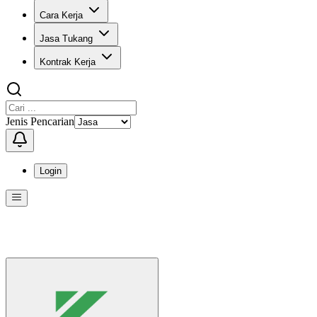
Cara Kerja
Jasa Tukang
Kontrak Kerja
Jenis Pencarian
Login
Menu
Menu ini berisi navigasi untuk mengakses fitur-fitur di KangPro