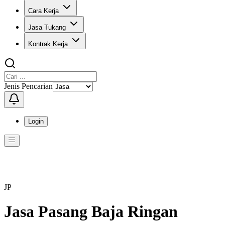
Cara Kerja
Jasa Tukang
Kontrak Kerja
Jenis Pencarian
Login
Menu
Menu ini berisi navigasi untuk mengakses fitur-fitur di KangPro
JP
Jasa Pasang Baja Ringan