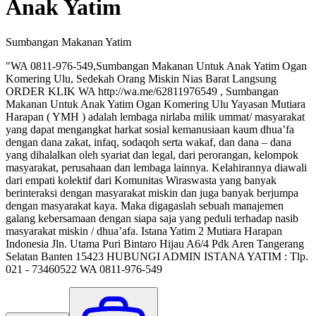
Anak Yatim
Sumbangan Makanan Yatim
"WA 0811-976-549,Sumbangan Makanan Untuk Anak Yatim Ogan
Komering Ulu, Sedekah Orang Miskin Nias Barat Langsung
ORDER KLIK WA http://wa.me/62811976549 , Sumbangan
Makanan Untuk Anak Yatim Ogan Komering Ulu Yayasan Mutiara
Harapan ( YMH ) adalah lembaga nirlaba milik ummat/ masyarakat
yang dapat mengangkat harkat sosial kemanusiaan kaum dhua’fa
dengan dana zakat, infaq, sodaqoh serta wakaf, dan dana – dana
yang dihalalkan oleh syariat dan legal, dari perorangan, kelompok
masyarakat, perusahaan dan lembaga lainnya. Kelahirannya diawali
dari empati kolektif dari Komunitas Wiraswasta yang banyak
berinteraksi dengan masyarakat miskin dan juga banyak berjumpa
dengan masyarakat kaya. Maka digagaslah sebuah manajemen
galang kebersamaan dengan siapa saja yang peduli terhadap nasib
masyarakat miskin / dhua’afa. Istana Yatim 2 Mutiara Harapan
Indonesia Jln. Utama Puri Bintaro Hijau A6/4 Pdk Aren Tangerang
Selatan Banten 15423 HUBUNGI ADMIN ISTANA YATIM : Tlp.
021 - 73460522 WA 0811-976-549