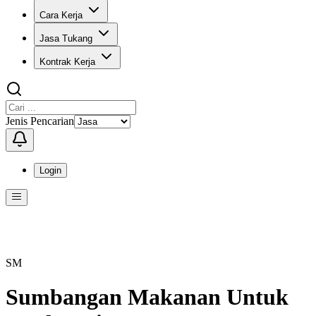
Cara Kerja
Jasa Tukang
Kontrak Kerja
Jenis Pencarian
Login
Menu
Menu ini berisi navigasi untuk mengakses fitur-fitur di KangPro
SM
Sumbangan Makanan Untuk