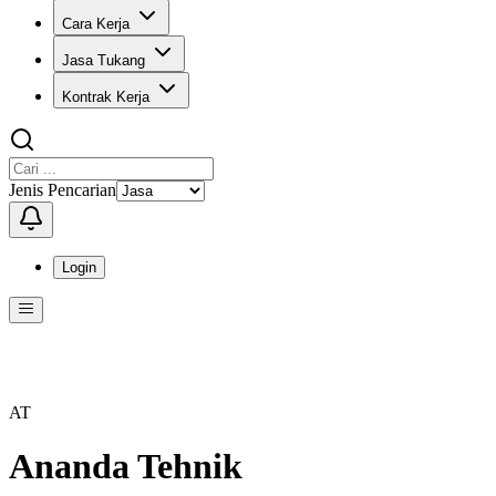
Cara Kerja
Jasa Tukang
Kontrak Kerja
Jenis Pencarian
Login
Menu
Menu ini berisi navigasi untuk mengakses fitur-fitur di KangPro
AT
Ananda Tehnik