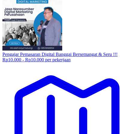
Pengajar Pemasaran Digital Banggai Bersemangat & Seru !!!
Rp10.000 - Rp10.000 per pekerjaan