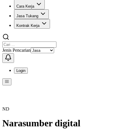
Cara Kerja
Jasa Tukang
Kontrak Kerja
Jenis Pencarian
Login
Menu
Menu ini berisi navigasi untuk mengakses fitur-fitur di KangPro
ND
Narasumber digital