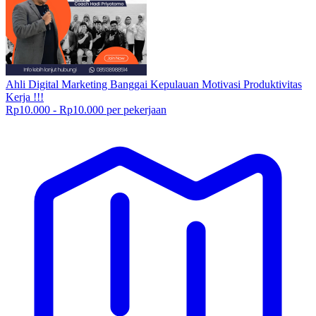
Ahli Digital Marketing Banggai Kepulauan Motivasi Produktivitas
Kerja !!!
Rp10.000 - Rp10.000 per pekerjaan