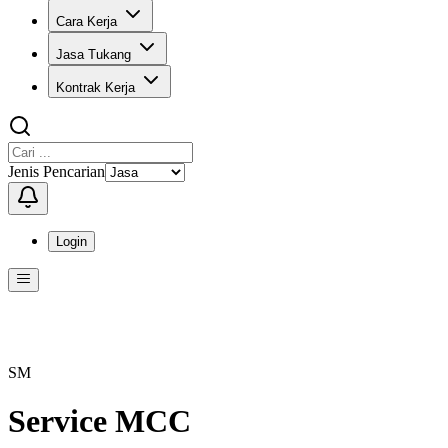
Cara Kerja
Jasa Tukang
Kontrak Kerja
Jenis Pencarian
Login
Menu
Menu ini berisi navigasi untuk mengakses fitur-fitur di KangPro
SM
Service MCC