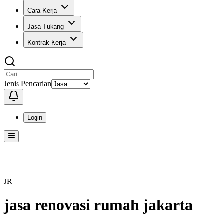
Cara Kerja
Jasa Tukang
Kontrak Kerja
Jenis Pencarian
Login
Menu
Menu ini berisi navigasi untuk mengakses fitur-fitur di KangPro
JR
jasa renovasi rumah jakarta