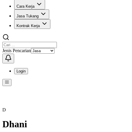
Cara Kerja
Jasa Tukang
Kontrak Kerja
Jenis Pencarian
Login
Menu
Menu ini berisi navigasi untuk mengakses fitur-fitur di KangPro
D
Dhani