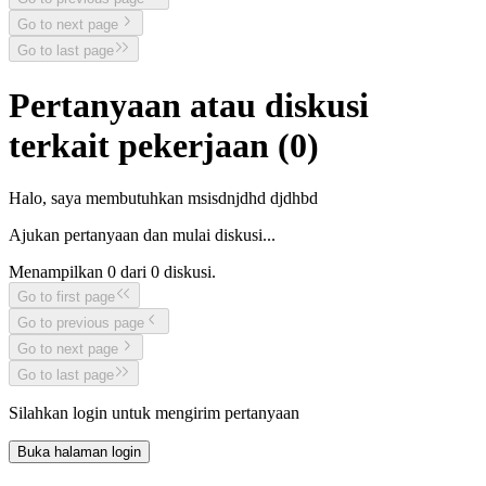
Go to next page
Go to last page
Pertanyaan atau diskusi
terkait pekerjaan (
0
)
Halo, saya membutuhkan msisdnjdhd djdhbd
Ajukan pertanyaan dan mulai diskusi...
Menampilkan
0
dari
0
diskusi.
Go to first page
Go to previous page
Go to next page
Go to last page
Silahkan login untuk mengirim pertanyaan
Buka halaman login