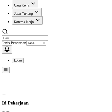
Cara Kerja
Jasa Tukang
Kontrak Kerja
Jenis Pencarian
Login
Menu
Menu ini berisi navigasi untuk mengakses fitur-fitur di KangPro
Id Pekerjaan