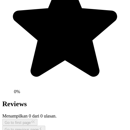
0
%
Reviews
Menampilkan
0
dari
0
ulasan.
Go to first page
Go to previous page