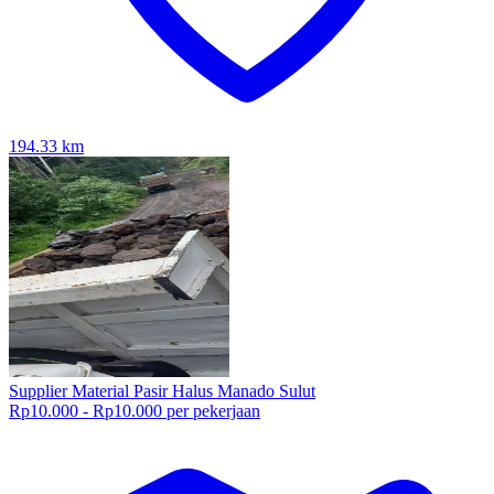
194.33
km
Supplier Material Pasir Halus Manado Sulut
Rp10.000 - Rp10.000 per pekerjaan