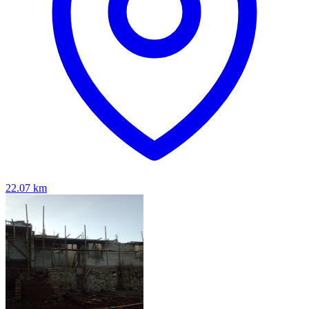
22.07
km