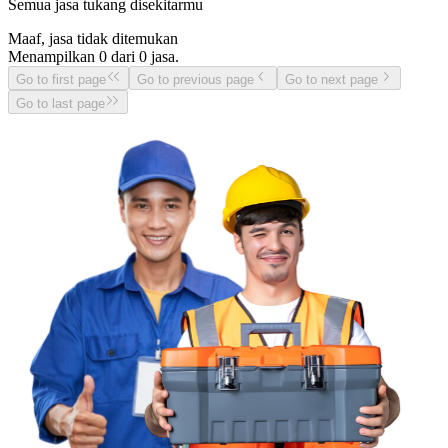
Semua jasa tukang disekitarmu
Maaf, jasa tidak ditemukan
Menampilkan
0
dari
0
jasa.
Go to first page
Go to previous page
Go to next page
Go to last page