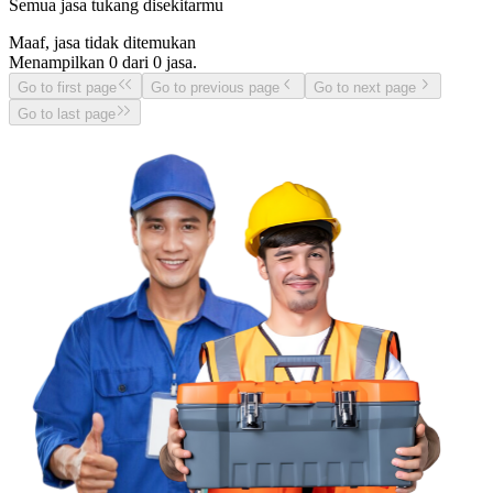
Semua jasa tukang disekitarmu
Maaf, jasa tidak ditemukan
Menampilkan
0
dari
0
jasa.
Go to first page
Go to previous page
Go to next page
Go to last page