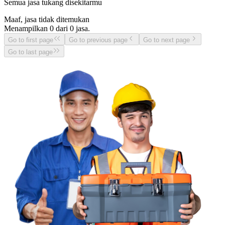
Semua jasa tukang disekitarmu
Maaf, jasa tidak ditemukan
Menampilkan
0
dari
0
jasa.
Go to first page
Go to previous page
Go to next page
Go to last page