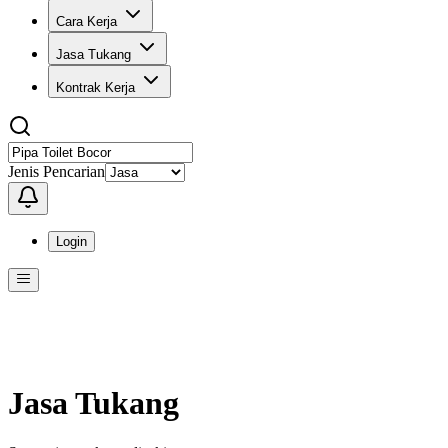
Cara Kerja
Jasa Tukang
Kontrak Kerja
Jenis Pencarian
Login
Menu
Menu ini berisi navigasi untuk mengakses fitur-fitur di KangPro
Jasa Tukang