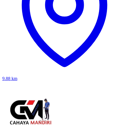
9.88
km