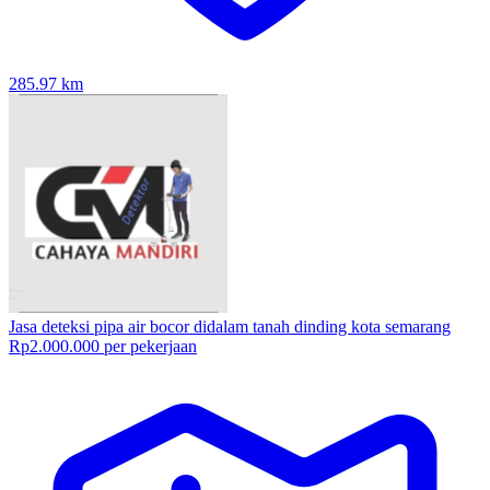
285.97
km
Jasa deteksi pipa air bocor didalam tanah dinding kota semarang
Rp2.000.000 per pekerjaan