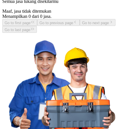
Semua jasa tukang disekitarmu
Maaf, jasa tidak ditemukan
Menampilkan
0
dari
0
jasa.
Go to first page
Go to previous page
Go to next page
Go to last page