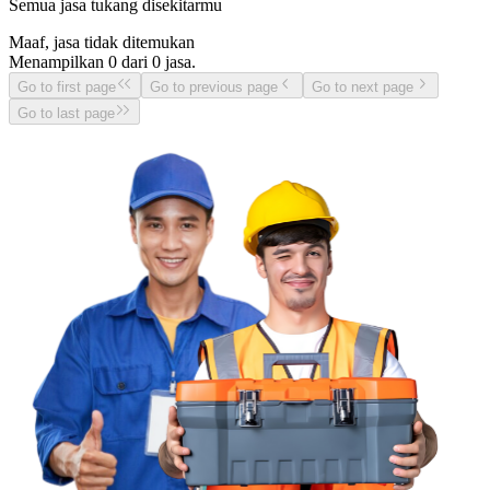
Semua jasa tukang disekitarmu
Maaf, jasa tidak ditemukan
Menampilkan
0
dari
0
jasa.
Go to first page
Go to previous page
Go to next page
Go to last page