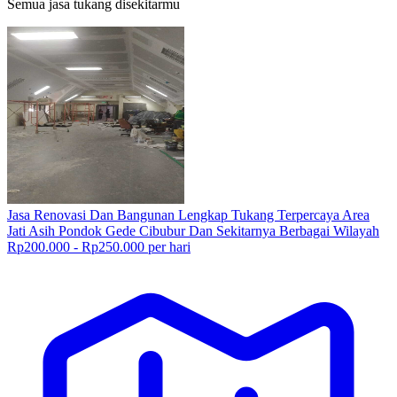
Semua jasa tukang disekitarmu
Jasa Renovasi Dan Bangunan Lengkap Tukang Terpercaya Area
Jati Asih Pondok Gede Cibubur Dan Sekitarnya Berbagai Wilayah
Rp200.000 - Rp250.000 per hari