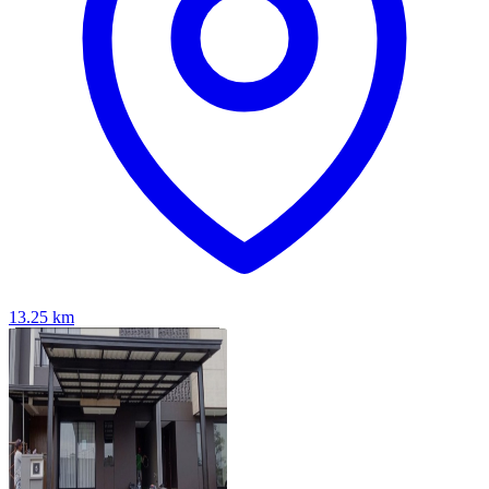
13.25
km