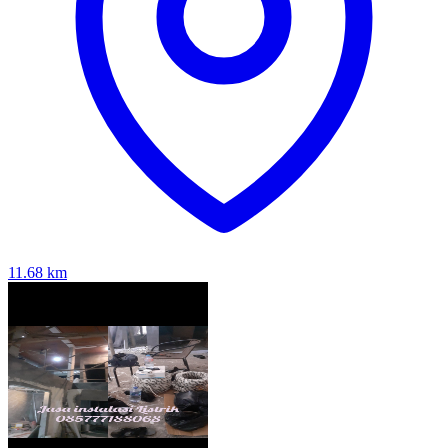
11.68
km