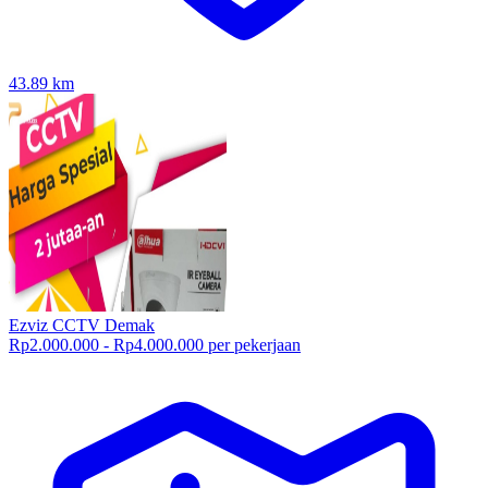
43.89
km
Ezviz CCTV Demak
Rp2.000.000 - Rp4.000.000 per pekerjaan