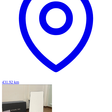
431.92
km