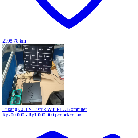
2198.78
km
Tukang CCTV Listrik Wifi PLC Komputer
Rp200.000 - Rp1.000.000 per pekerjaan