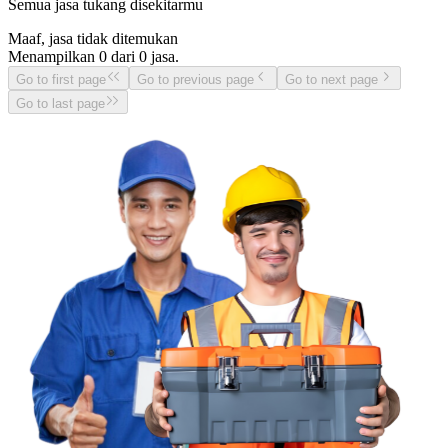
Semua jasa tukang disekitarmu
Maaf, jasa tidak ditemukan
Menampilkan
0
dari
0
jasa.
Go to first page
Go to previous page
Go to next page
Go to last page