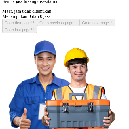
Semua jasa tukang disekitarmu
Maaf, jasa tidak ditemukan
Menampilkan
0
dari
0
jasa.
Go to first page
Go to previous page
Go to next page
Go to last page