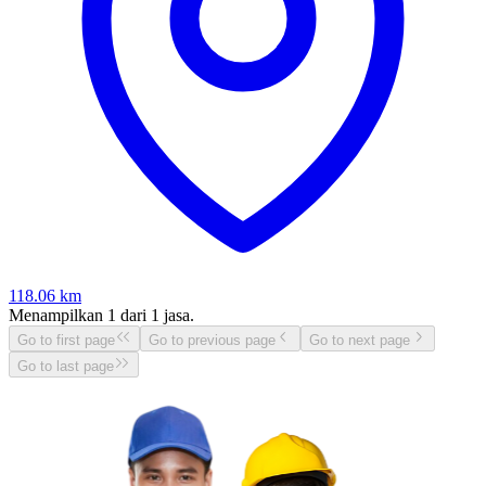
118.06
km
Menampilkan
1
dari
1
jasa.
Go to first page
Go to previous page
Go to next page
Go to last page