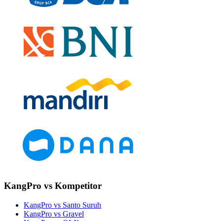
KangPro vs Kompetitor
KangPro vs Santo Suruh
KangPro vs Gravel