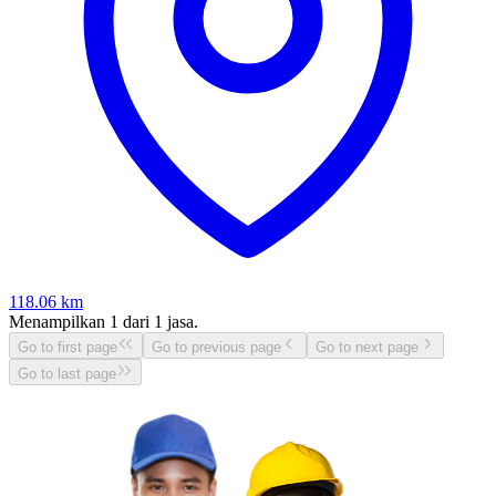
118.06
km
Menampilkan
1
dari
1
jasa.
Go to first page
Go to previous page
Go to next page
Go to last page