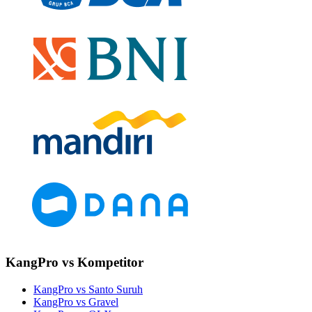
KangPro vs Kompetitor
KangPro vs Santo Suruh
KangPro vs Gravel