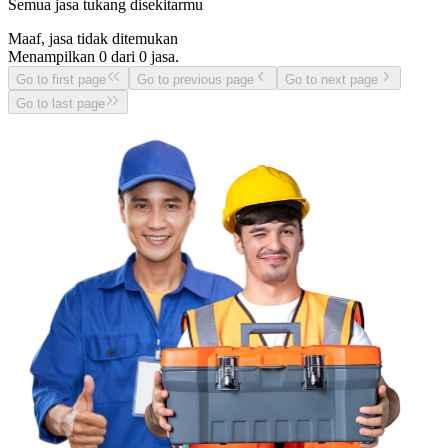
Semua jasa tukang disekitarmu
Maaf, jasa tidak ditemukan
Menampilkan
0
dari
0
jasa.
Go to first page
Go to previous page
Go to next page
Go to last page