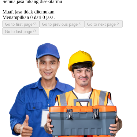
Semua jasa tukang disekitarmu
Maaf, jasa tidak ditemukan
Menampilkan
0
dari
0
jasa.
Go to first page
Go to previous page
Go to next page
Go to last page