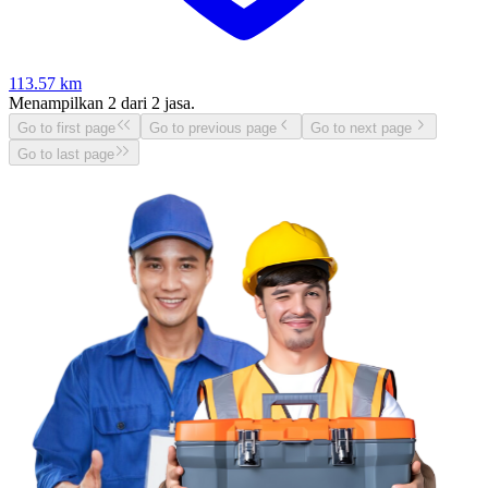
113.57
km
Menampilkan
2
dari
2
jasa.
Go to first page
Go to previous page
Go to next page
Go to last page