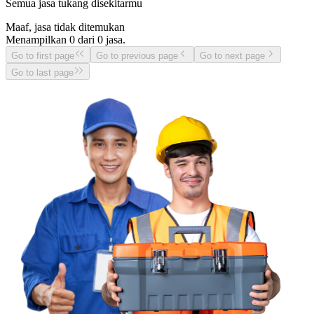
Semua jasa tukang disekitarmu
Maaf, jasa tidak ditemukan
Menampilkan
0
dari
0
jasa.
Go to first page
Go to previous page
Go to next page
Go to last page