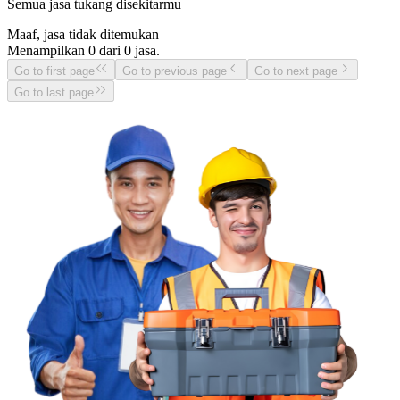
Semua jasa tukang disekitarmu
Maaf, jasa tidak ditemukan
Menampilkan
0
dari
0
jasa.
Go to first page
Go to previous page
Go to next page
Go to last page