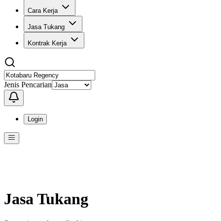
Cara Kerja
Jasa Tukang
Kontrak Kerja
Jenis Pencarian
Login
Menu
Menu ini berisi navigasi untuk mengakses fitur-fitur di KangPro
Jasa Tukang