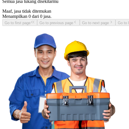
Semua jasa tukang disekitarmu
Maaf, jasa tidak ditemukan
Menampilkan
0
dari
0
jasa.
Go to first page
Go to previous page
Go to next page
Go to 