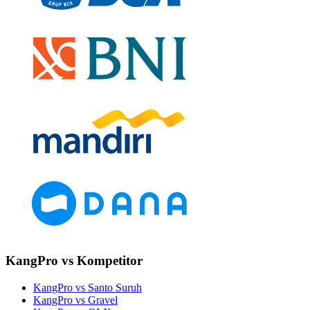
KangPro vs Kompetitor
KangPro vs Santo Suruh
KangPro vs Gravel