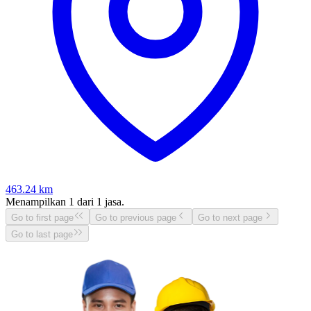
463.24
km
Menampilkan
1
dari
1
jasa.
Go to first page
Go to previous page
Go to next page
Go to last page