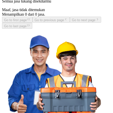
Semua jasa tukang disekitarmu
Maaf, jasa tidak ditemukan
Menampilkan
0
dari
0
jasa.
Go to first page
Go to previous page
Go to next page
Go to last page