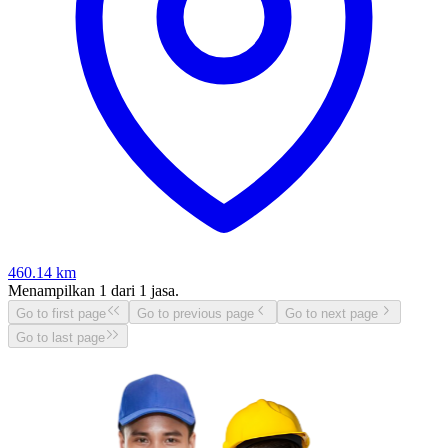
460.14
km
Menampilkan
1
dari
1
jasa.
Go to first page
Go to previous page
Go to next page
Go to last page