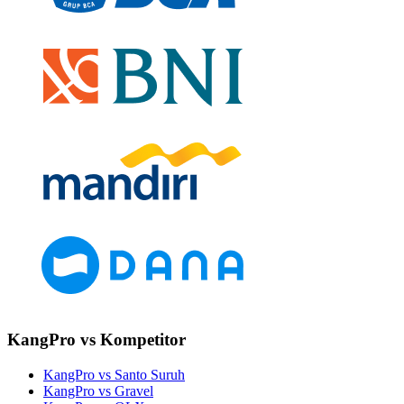
KangPro vs Kompetitor
KangPro vs Santo Suruh
KangPro vs Gravel