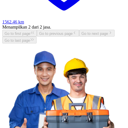
1562.46
km
Menampilkan
2
dari
2
jasa.
Go to first page
Go to previous page
Go to next page
Go to last page