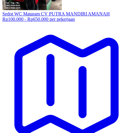
Sedot WC Mataram CV PUTRA MANDIRI AMANAH
Rp100.000 - Rp650.000 per pekerjaan