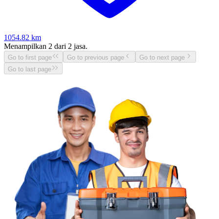
1054.82
km
Menampilkan
2
dari
2
jasa.
Go to first page
Go to previous page
Go to next page
Go to last page