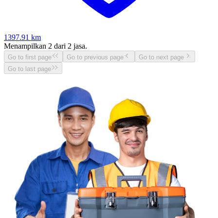
1397.91
km
Menampilkan
2
dari
2
jasa.
Go to first page
Go to previous page
Go to next page
Go to last page