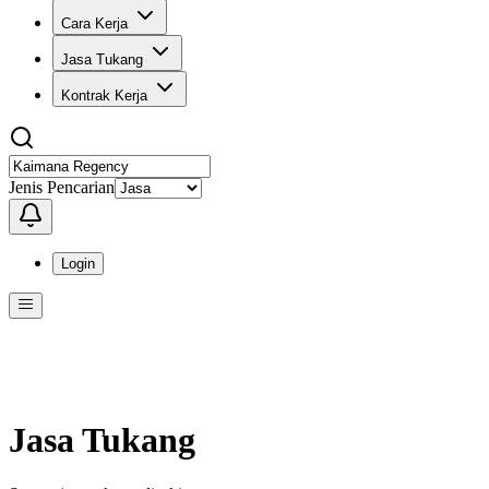
Cara Kerja
Jasa Tukang
Kontrak Kerja
Jenis Pencarian
Login
Menu
Menu ini berisi navigasi untuk mengakses fitur-fitur di KangPro
Jasa Tukang