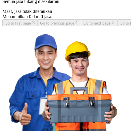
Semua jasa tukang disekitarmu
Maaf, jasa tidak ditemukan
Menampilkan
0
dari
0
jasa.
Go to first page
Go to previous page
Go to next page
Go to 