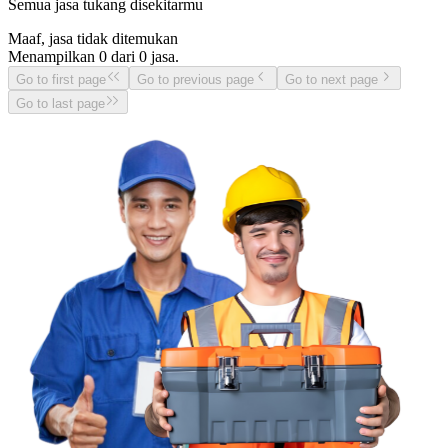
Semua jasa tukang disekitarmu
Maaf, jasa tidak ditemukan
Menampilkan
0
dari
0
jasa.
Go to first page
Go to previous page
Go to next page
Go to last page