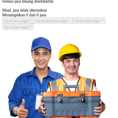
Semua jasa tukang disekitarmu
Maaf, jasa tidak ditemukan
Menampilkan
0
dari
0
jasa.
Go to first page
Go to previous page
Go to next page
Go to last page