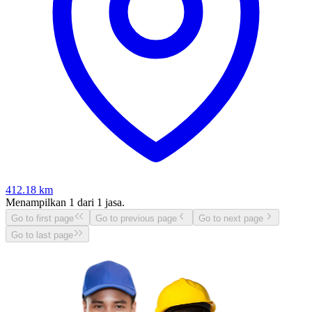
412.18
km
Menampilkan
1
dari
1
jasa.
Go to first page
Go to previous page
Go to next page
Go to last page