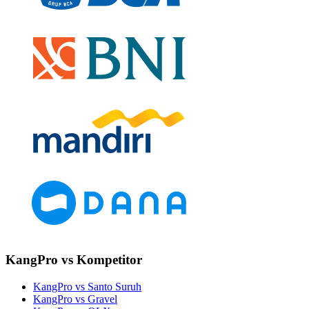
KangPro vs Kompetitor
KangPro vs Santo Suruh
KangPro vs Gravel