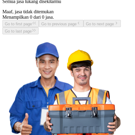
Semua jasa tukang disekitarmu
Maaf, jasa tidak ditemukan
Menampilkan
0
dari
0
jasa.
Go to first page
Go to previous page
Go to next page
Go to last page